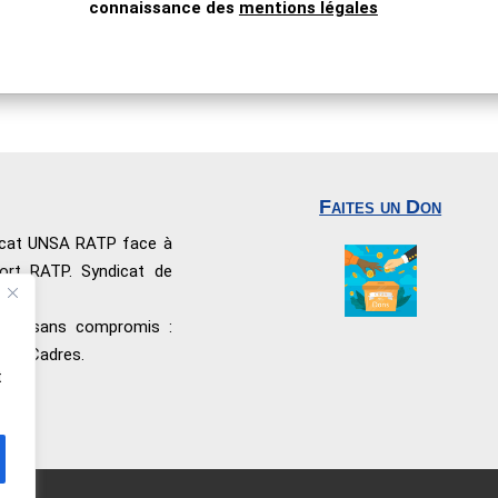
connaissance des
mentions légales
Faites un Don
dicat UNSA RATP face à
port RATP. Syndicat de
nnel sans compromis :
 les Cadres.
t
ité