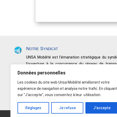
Notre Syndicat
UNSA Mobilité est l’émanation stratégique du syn
l’ouverture à la concurrence du réseau de trans
négociations, de conquêtes sociales et de résultats.
Données personnelles
Nous défendons toutes les catégories de perso
Les cookies du site web Unsa Mobilité améliorent votre
Salariés non issus de l’encadrement, les Maîtrises et
expérience de navigation et analyse notre trafic. En cliquan
Indépendance – Rapport de force – Responsabil
sur "J'accepte", vous consentez à leur utilisation.
Réglages
Je refuse
J'accepte