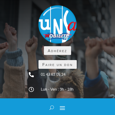
Adhérez
Faire un don

01 43 63 05 24

Lun - Ven : 9h - 18h