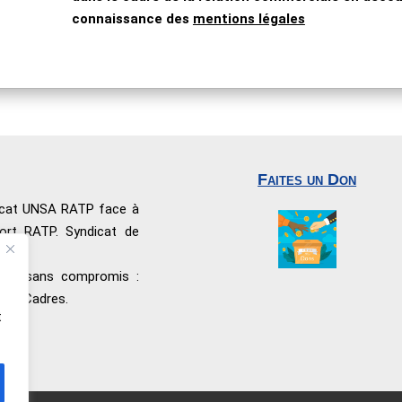
connaissance des
mentions légales
Faites un Don
dicat UNSA RATP face à
port RATP. Syndicat de
nnel sans compromis :
 les Cadres.
t
ité