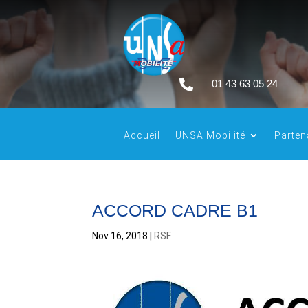

01 43 63 05 24
Accueil
UNSA Mobilité
Parten
ACCORD CADRE B1
Nov 16, 2018
|
RSF