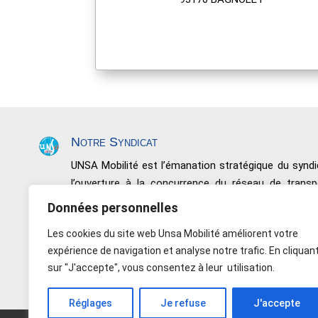
Notre Syndicat
UNSA Mobilité est l’émanation stratégique du syn
l’ouverture à la concurrence du réseau de trans
négociations, de conquêtes sociales et de résultats.
Données personnelles
Nous défendons toutes les catégories de perso
Les cookies du site web Unsa Mobilité améliorent votre
Salariés non issus de l’encadrement, les Maîtrises et
expérience de navigation et analyse notre trafic. En cliquan
Indépendance – Rapport de force – Responsabil
sur "J'accepte", vous consentez à leur utilisation.
Réglages
Je refuse
J'accepte