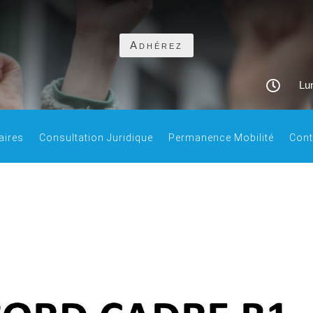
Adhérez

Lun
aires
Consultation Juridique
Permanence Mobilité
Cont