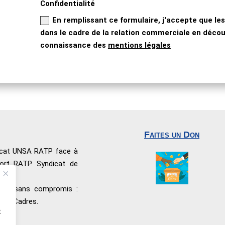
Confidentialité
En remplissant ce formulaire, j'accepte que les
dans le cadre de la relation commerciale en découl
connaissance des
mentions légales
Faites un Don
dicat UNSA RATP face à
port RATP. Syndicat de
nnel sans compromis :
 les Cadres.
t
ité