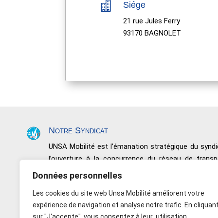

Siége
21 rue Jules Ferry
93170 BAGNOLET
Notre Syndicat
UNSA Mobilité est l’émanation stratégique du syn
l’ouverture à la concurrence du réseau de trans
négociations, de conquêtes sociales et de résultats.
Données personnelles
Nous défendons toutes les catégories de perso
Les cookies du site web Unsa Mobilité améliorent votre
Salariés non issus de l’encadrement, les Maîtrises et
expérience de navigation et analyse notre trafic. En cliquan
Indépendance – Rapport de force – Responsabil
sur "J'accepte", vous consentez à leur utilisation.