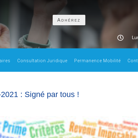
Adhérez

Lun
aires
Consultation Juridique
Permanence Mobilité
Cont
2021 : Signé par tous !