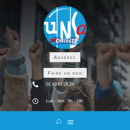
Adhérez
Faire un don

01 43 63 05 24

Lun - Ven : 9h - 18h