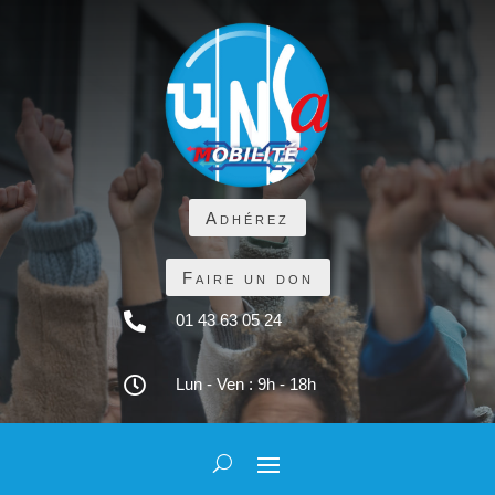
Adhérez
Faire un don

01 43 63 05 24

Lun - Ven : 9h - 18h