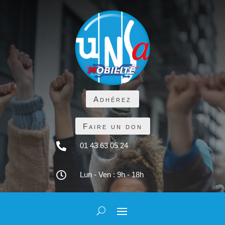
Adhérez
Faire un don

01 43 63 05 24

Lun - Ven : 9h - 18h