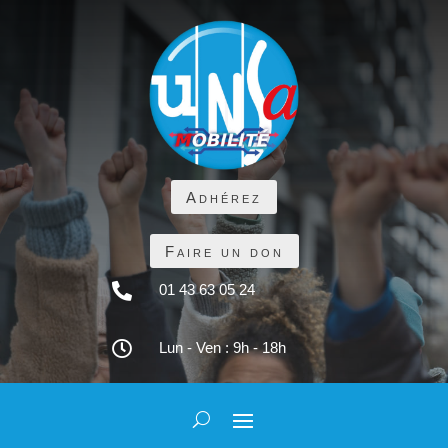
Adhérez
Faire un don

01 43 63 05 24

Lun - Ven : 9h - 18h