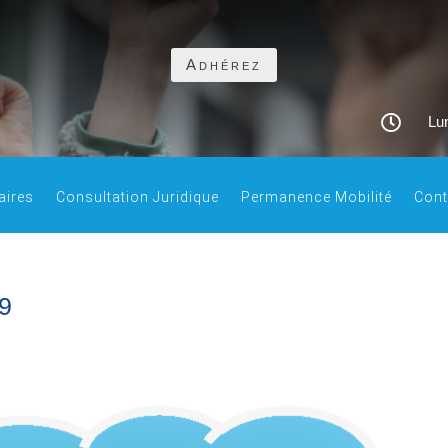
Adhérez

Lun
aires
Consultation Juridique
Permanence Mobilité
Cont
9