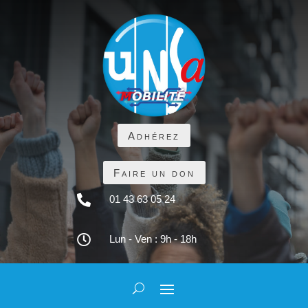
Adhérez
Faire un don

01 43 63 05 24

Lun - Ven : 9h - 18h