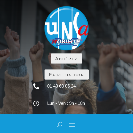
Adhérez
Faire un don

01 43 63 05 24

Lun - Ven : 9h - 18h