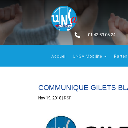

01 43 63 05 24
Accueil
UNSA Mobilité
Parten
COMMUNIQUÉ GILETS B
Nov 19, 2018
|
RSF