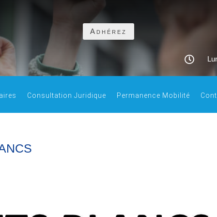
Adhérez

Lun
aires
Consultation Juridique
Permanence Mobilité
Cont
LANCS