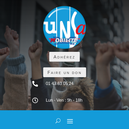
Adhérez
Faire un don

01 43 63 05 24

Lun - Ven : 9h - 18h