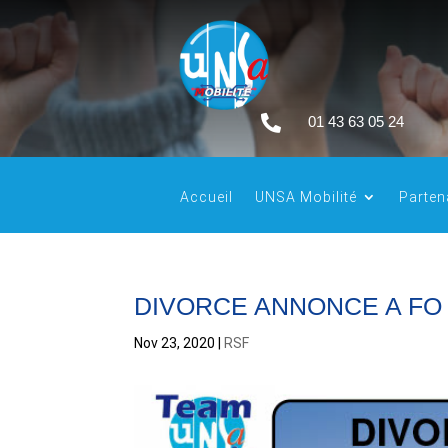

01 43 63 05 24
Accueil
UNSA Mobilité
Parten
DIVORCE ANNONCE A FO :
Nov 23, 2020
|
RSF