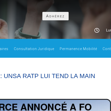
Adhérez

Lun
aires
Consultation Juridique
Permanence Mobilité
Cont
 UNSA RATP LUI TEND LA MAIN