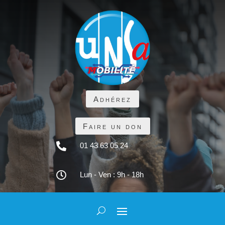
Adhérez
Faire un don

01 43 63 05 24

Lun - Ven : 9h - 18h