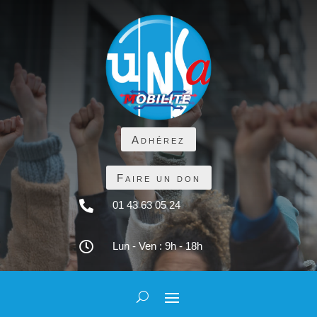
Adhérez
Faire un don

01 43 63 05 24

Lun - Ven : 9h - 18h