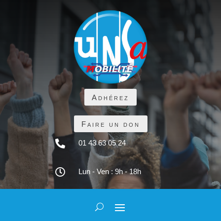
Adhérez
Faire un don

01 43 63 05 24

Lun - Ven : 9h - 18h