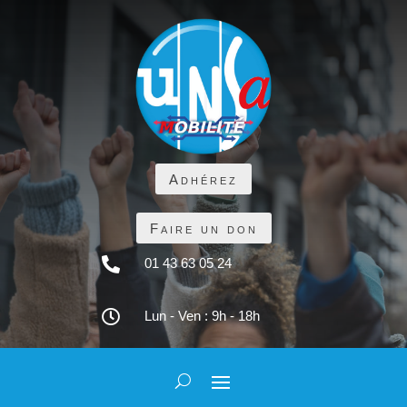
Adhérez
Faire un don

01 43 63 05 24

Lun - Ven : 9h - 18h