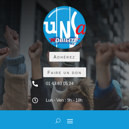
Adhérez
Faire un don

01 43 63 05 24

Lun - Ven : 9h - 18h