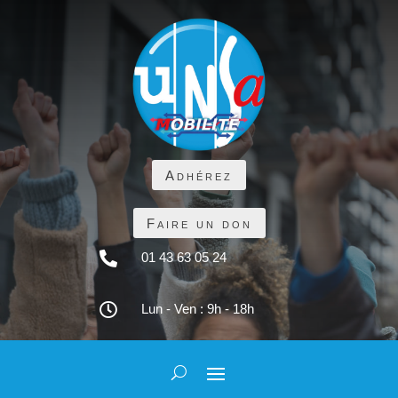
Adhérez
Faire un don

01 43 63 05 24

Lun - Ven : 9h - 18h