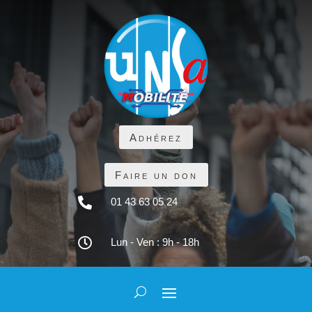
Adhérez
Faire un don

01 43 63 05 24

Lun - Ven : 9h - 18h