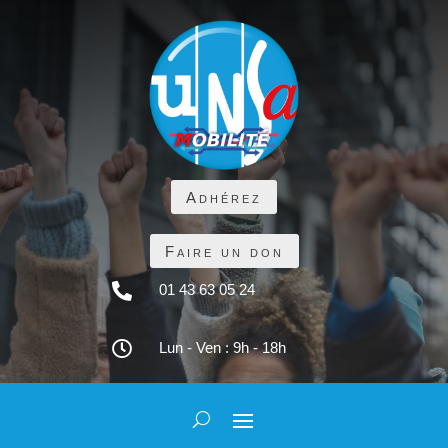
Adhérez
Faire un don

01 43 63 05 24

Lun - Ven : 9h - 18h