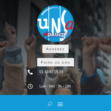
Adhérez
Faire un don

01 43 63 05 24

Lun - Ven : 9h - 18h