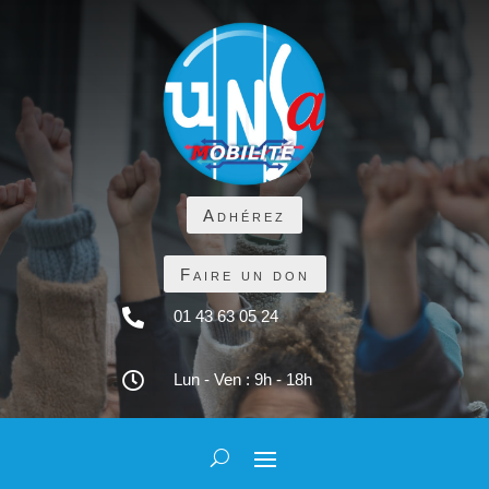
Adhérez
Faire un don

01 43 63 05 24

Lun - Ven : 9h - 18h