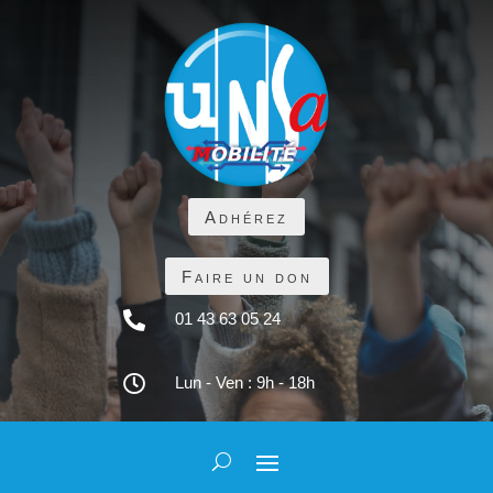
Adhérez
Faire un don

01 43 63 05 24

Lun - Ven : 9h - 18h