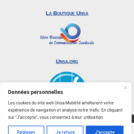
La Boutique Unsa
Unsa.org
Données personnelles
Les cookies du site web Unsa Mobilité améliorent votre
expérience de navigation et analyse notre trafic. En cliquant
sur "J'accepte", vous consentez à leur utilisation.
© 2019-2026 UNSA Mobilité. Tous droits réservés –
Reproduction interdite –
Mentions légales
–
Réglages
Je refuse
J'accepte
Création
Sy.