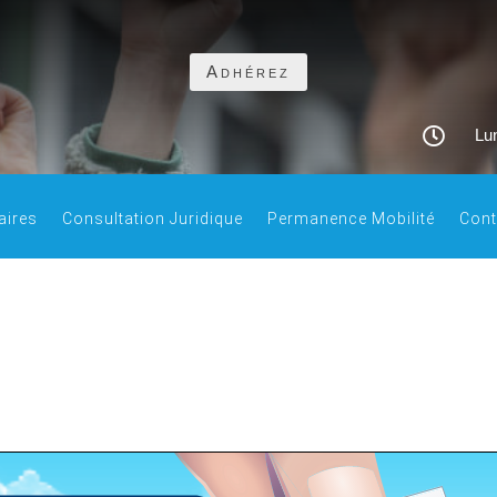
Adhérez

Lun
aires
Consultation Juridique
Permanence Mobilité
Cont