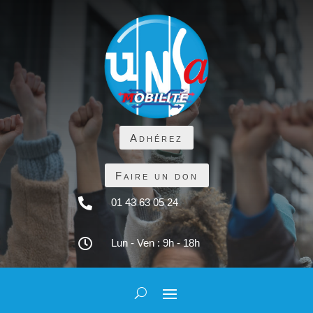
Adhérez
Faire un don

01 43 63 05 24

Lun - Ven : 9h - 18h