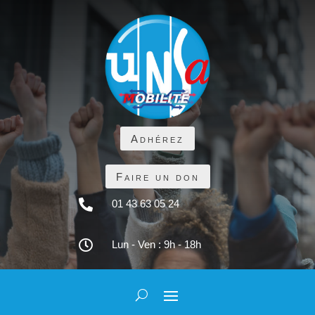
Adhérez
Faire un don

01 43 63 05 24

Lun - Ven : 9h - 18h