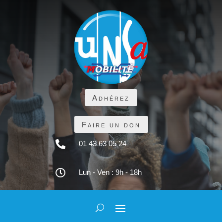
Adhérez
Faire un don

01 43 63 05 24

Lun - Ven : 9h - 18h