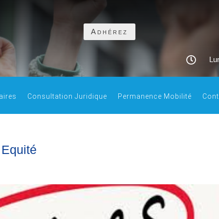
Adhérez

Lun
aires
Consultation Juridique
Permanence Mobilité
Cont
 Equité