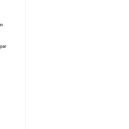
un
 par