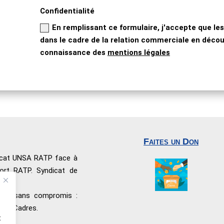
Confidentialité
En remplissant ce formulaire, j'accepte que les
dans le cadre de la relation commerciale en découl
connaissance des
mentions légales
Faites un Don
dicat UNSA RATP face à
port RATP. Syndicat de
nnel sans compromis :
 les Cadres.
t
ité