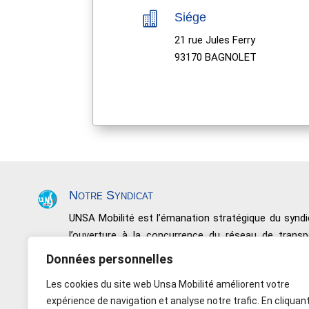

Siége
21 rue Jules Ferry
93170 BAGNOLET
Notre Syndicat
UNSA Mobilité est l’émanation stratégique du syn
l’ouverture à la concurrence du réseau de trans
négociations, de conquêtes sociales et de résultats.
Données personnelles
Nous défendons toutes les catégories de perso
Les cookies du site web Unsa Mobilité améliorent votre
Salariés non issus de l’encadrement, les Maîtrises et
expérience de navigation et analyse notre trafic. En cliquan
Indépendance – Rapport de force – Responsabil