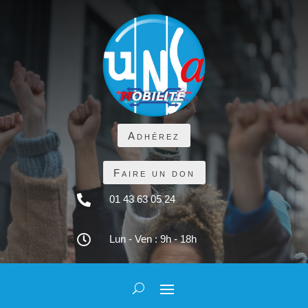
Adhérez
Faire un don

01 43 63 05 24

Lun - Ven : 9h - 18h