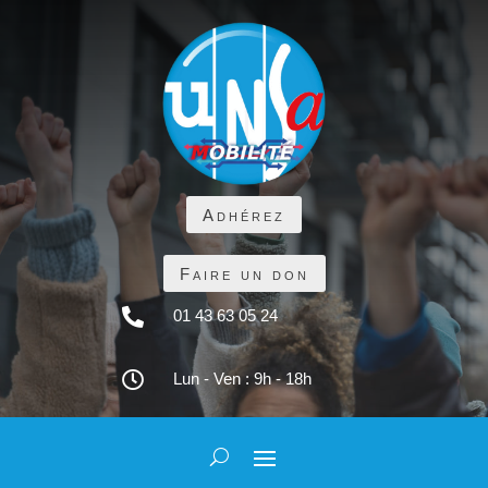
Adhérez
Faire un don

01 43 63 05 24

Lun - Ven : 9h - 18h