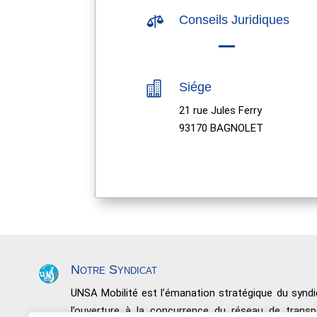

Conseils Juridiques

Siége
21 rue Jules Ferry
93170 BAGNOLET
Notre Syndicat
UNSA Mobilité est l’émanation stratégique du syn
l’ouverture à la concurrence du réseau de trans