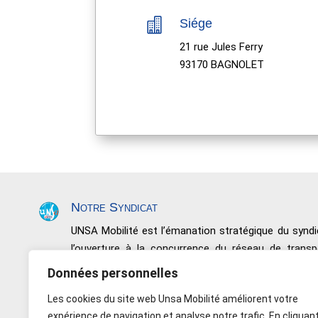

Siége
21 rue Jules Ferry
93170 BAGNOLET
Notre Syndicat
UNSA Mobilité est l’émanation stratégique du syn
l’ouverture à la concurrence du réseau de trans
négociations, de conquêtes sociales et de résultats.
Données personnelles
Nous défendons toutes les catégories de perso
Les cookies du site web Unsa Mobilité améliorent votre
Salariés non issus de l’encadrement, les Maîtrises et
expérience de navigation et analyse notre trafic. En cliquan