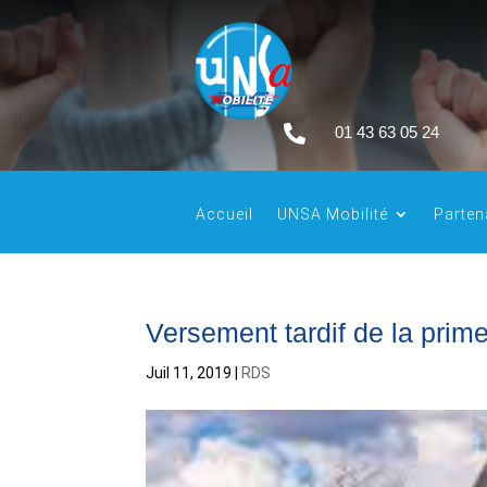

01 43 63 05 24
Accueil
UNSA Mobilité
Parten
Versement tardif de la prim
Juil 11, 2019
|
RDS