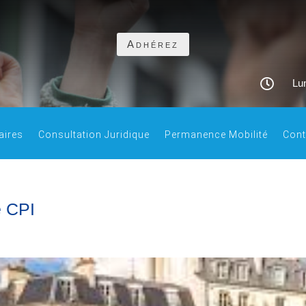
Adhérez

Lun
aires
Consultation Juridique
Permanence Mobilité
Cont
e CPI