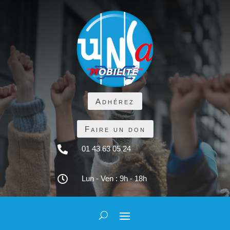
Adhérez
Faire un don

01 43 63 05 24

Lun - Ven : 9h - 18h