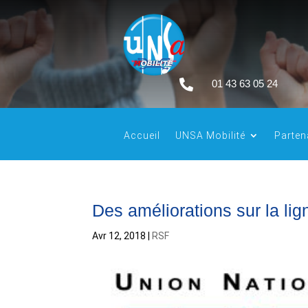

01 43 63 05 24
Accueil
UNSA Mobilité
Parten
Des améliorations sur la li
Avr 12, 2018
|
RSF