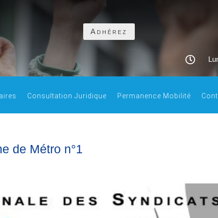
Adhérez

Lun
aires
Consultation Juridique
Permanence Mobilité
Cont
gne de Métro n°1