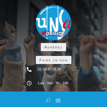
Adhérez
Faire un don

01 43 63 05 24

Lun - Ven : 9h - 18h