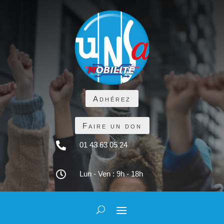
Adhérez
Faire un don

01 43 63 05 24

Lun - Ven : 9h - 18h