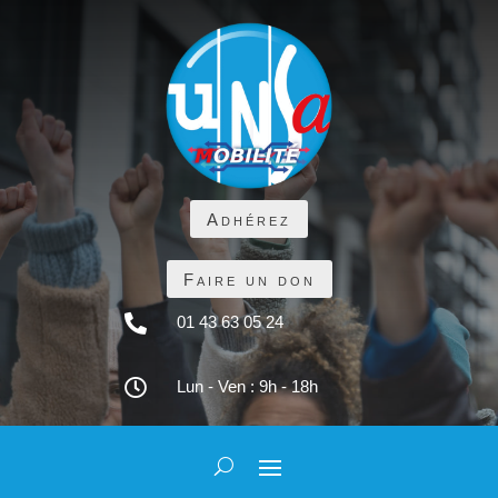
Adhérez
Faire un don

01 43 63 05 24

Lun - Ven : 9h - 18h