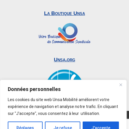
La Boutique Unsa
Unsa.org
Données personnelles
Les cookies du site web Unsa Mobilité améliorent votre
expérience de navigation et analyse notre trafic. En cliquant
sur "J'accepte", vous consentez à leur utilisation.
© 2019-2026 UNSA Mobilité. Tous droits réservés –
Reproduction interdite –
Mentions légales
–
Réglages
Je refuse
J'accepte