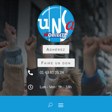
Adhérez
Faire un don

01 43 63 05 24

Lun - Ven : 9h - 18h