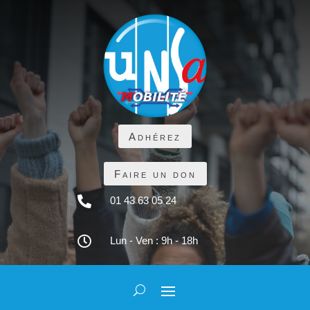
Adhérez
Faire un don

01 43 63 05 24

Lun - Ven : 9h - 18h