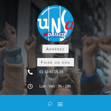
Adhérez
Faire un don

01 43 63 05 24

Lun - Ven : 9h - 18h