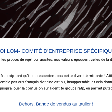
OI LOM- COMITÉ D’ENTREPRISE SPÉCIFIQ
es propos de rejet ou racistes. nos valeurs épousent celles de la d
a à la ratp tant qu’ils ne respectent pas cette diversité militante ! A
emble pas aux français d’origine est nul, insupportable, et cela don
, jusqu’a jouer la confusion sur l’identité groupe ratp, en parfait pu
Dehors. Bande de vendus au taulier !