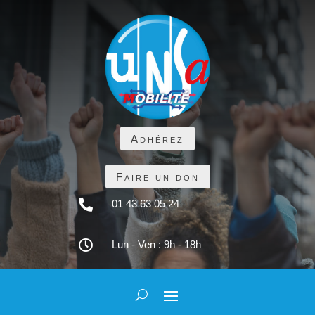
Adhérez
Faire un don

01 43 63 05 24

Lun - Ven : 9h - 18h