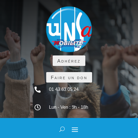
Adhérez
Faire un don

01 43 63 05 24

Lun - Ven : 9h - 18h