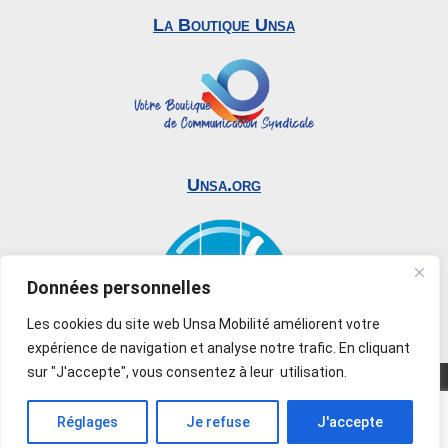
La Boutique Unsa
Unsa.org
Données personnelles
Les cookies du site web Unsa Mobilité améliorent votre
expérience de navigation et analyse notre trafic. En cliquant
sur "J'accepte", vous consentez à leur utilisation.
© 2019-2026 UNSA Mobilité. Tous droits réservés –
Reproduction interdite –
Mentions légales
–
Réglages
Je refuse
J'accepte
Création
Sy.