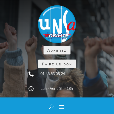
Adhérez
Faire un don

01 43 63 05 24

Lun - Ven : 9h - 18h