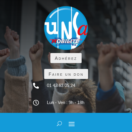
Adhérez
Faire un don

01 43 63 05 24

Lun - Ven : 9h - 18h