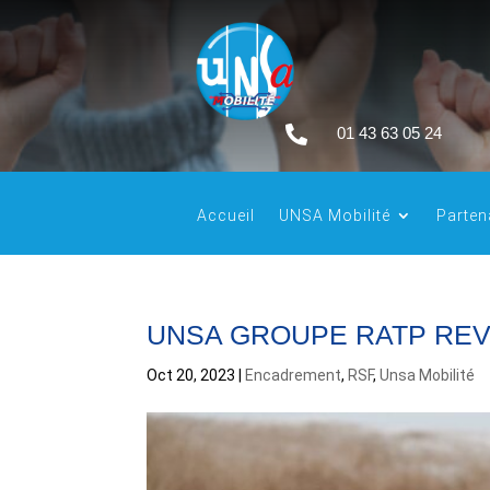

01 43 63 05 24
Accueil
UNSA Mobilité
Parten
UNSA GROUPE RATP REVE
Oct 20, 2023
|
Encadrement
,
RSF
,
Unsa Mobilité