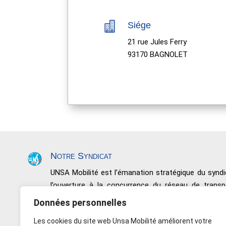

Siége
21 rue Jules Ferry
93170 BAGNOLET
Notre Syndicat
UNSA Mobilité est l’émanation stratégique du syn
l’ouverture à la concurrence du réseau de trans
négociations, de conquêtes sociales et de résultats.
Données personnelles
Nous défendons toutes les catégories de perso
Les cookies du site web Unsa Mobilité améliorent votre
Salariés non issus de l’encadrement, les Maîtrises et