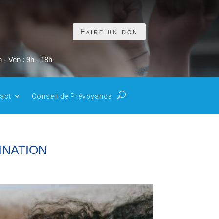
Faire un don
 - Ven : 9h - 18h
act
Conseil de Prévoyance
INATION