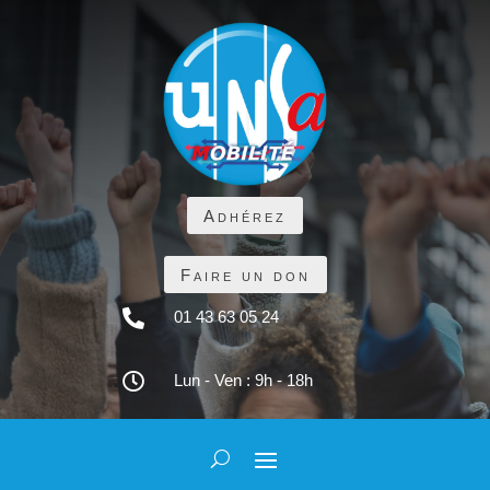
Adhérez
Faire un don

01 43 63 05 24

Lun - Ven : 9h - 18h