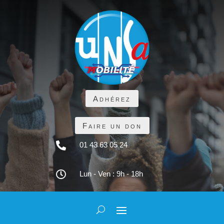
Adhérez
Faire un don

01 43 63 05 24

Lun - Ven : 9h - 18h